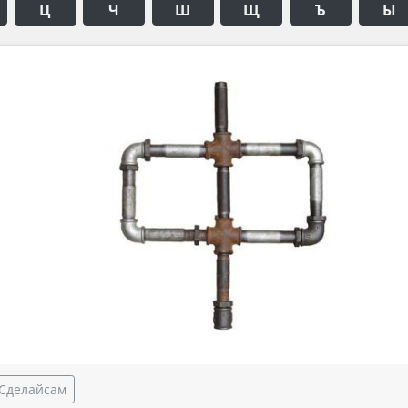
Ц
Ч
Ш
Щ
Ъ
Ы
Сделайсам