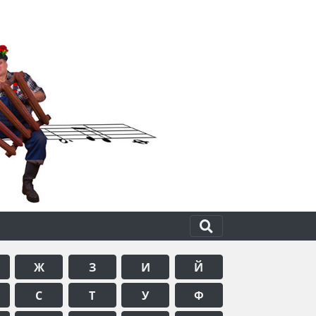
Ж
З
И
Й
С
Т
У
Ф