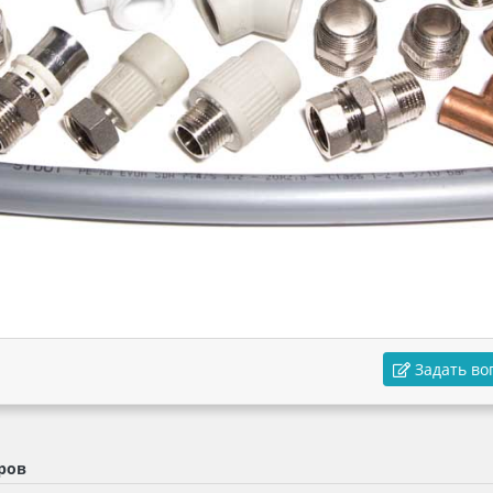
Задать во
оров