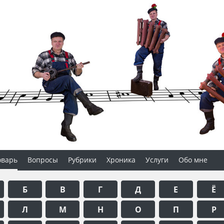
оварь
Вопросы
Рубрики
Хроника
Услуги
Обо мне
Б
В
Г
Д
Е
Ё
Л
М
Н
О
П
Р