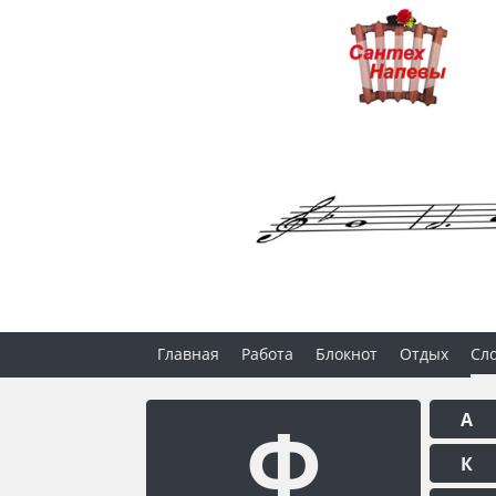
Главная
Работа
Блокнот
Отдых
Сл
Ф
А
К