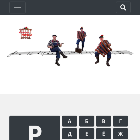
Р
А
Б
В
Г
Д
Е
Ё
Ж