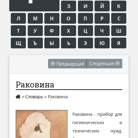
З
И
Й
К
Л
М
Н
О
П
Р
С
Т
У
Ф
Х
Ц
Ч
Ш
Щ
Ъ
Ы
Ь
Э
Ю
Я
Следующая
Предыдущая
Раковина
»
Словарь
»
Раковина
Раковина - прибор для
гигиенических и
технических нужд.